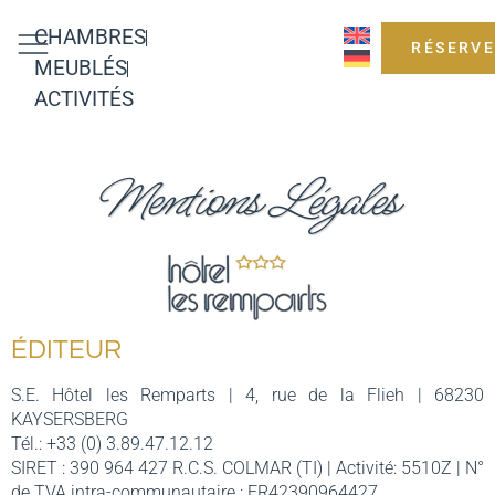
CHAMBRES
RÉSERVE
MEUBLÉS
ACTIVITÉS
Mentions Légales
ÉDITEUR
S.E. Hôtel les Remparts | 4, rue de la Flieh | 68230
KAYSERSBERG
Tél.: +33 (0) 3.89.47.12.12
SIRET : 390 964 427 R.C.S. COLMAR (TI) | Activité: 5510Z | N°
de TVA intra-communautaire : FR42390964427